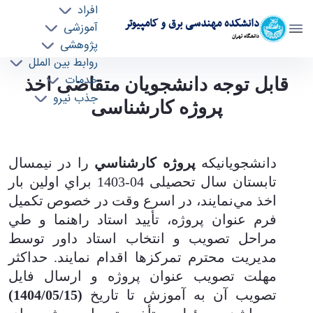
افراد
دانشکده مهندسی برق و کامپیوتر
آموزشی
دانشگاه تهران
پژوهشی
روابط بین الملل
قابل توجه دانشجویان متقاضی اخذ پروژه
خدمات
قابل توجه دانشجویان متقاضی اخذ
جذب نیرو
کارشناسی - ece- دانشکده مهندسی برق و کامپیوتر
پروژه کارشناسی
دانشجويانيكه
پروژه كارشناسي
را در نيمسال
تابستان سال تحصیلی 04-1403 براي اولين بار
اخذ مي‌نمايند، در اسرع وقت در خصوص تكميل
فرم عنوان پروژه، تأييد استاد راهنما و طي
مراحل تصويب و انتخاب استاد داور توسط
مديريت محترم تمرکزها اقدام نمايند. حداكثر
مهلت تصويب عنوان پروژه و ارسال فایل
تصويب آن به آموزش تا تاریخ
(1404/05/15)