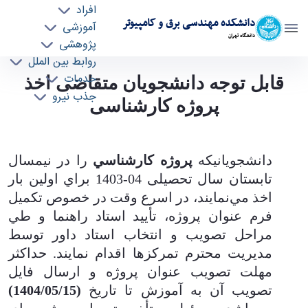
افراد
دانشکده مهندسی برق و کامپیوتر
آموزشی
دانشگاه تهران
پژوهشی
روابط بین الملل
قابل توجه دانشجویان متقاضی اخذ پروژه
خدمات
قابل توجه دانشجویان متقاضی اخذ
جذب نیرو
کارشناسی - ece- دانشکده مهندسی برق و کامپیوتر
پروژه کارشناسی
دانشجويانيكه
پروژه كارشناسي
را در نيمسال
تابستان سال تحصیلی 04-1403 براي اولين بار
اخذ مي‌نمايند، در اسرع وقت در خصوص تكميل
فرم عنوان پروژه، تأييد استاد راهنما و طي
مراحل تصويب و انتخاب استاد داور توسط
مديريت محترم تمرکزها اقدام نمايند. حداكثر
مهلت تصويب عنوان پروژه و ارسال فایل
تصويب آن به آموزش تا تاریخ
(1404/05/15)