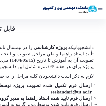
دانشکده مهندسی برق و کامپیوتر
دانشگاه تهران
قابل توجه دانشجویان متقاضی اخذ پروژه کارشناسی - ece- دانشکده مهندسی برق و کامپ
قابل 
دانشجويانيكه
پروژه كارشناسي
تأييد استاد راهنما و طي مراحل تصويب و انتخا
تصويب آن به آموزش تا تاریخ
(1404/05/15)
مي‌ب
پروژه برای هر هفته 0/5 نمره شامل این دانشجویان می گردد
لازم به ذکر است دانشجویان کلیه مراحل را به 
ارسال فرم تکمیل شده تصویب پروژه توسط دا
seskandari@ut.ac.ir
ارسال فرم تایید شده استاد راهنما به مدیر گروه 
ارسال فرم تایید شده توسط مدیر گروه به آمو