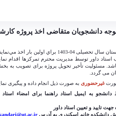
یوتر
توجه دانشجویان متقاضی اخذ پروژه کارش
را در نيمسال تابستان سال تحصیلی 04-403
ب استاد داور توسط مديريت محترم تمرکزها اقدام نما
اشد.
مسئولیت تأخیر تحویل پروژه برای تصویب به بخش
.
صورت
غیرحضوری
به صورت ذیل انجام داده و پیگیری نمای
نشجو به ایمیل استاد راهنما برای امضاء استاد 
جهت تایید و تعیین استاد داور
زش دانشکده خانم اسکندری به آدرس
kandari@ut.ac.ir