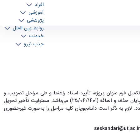
افراد
آموزشی
پژوهشی
روابط بین الملل
خدمات
جذب نیرو
 در اسرع وقت در خصوص تکمیل فرم عنوان پروژه، تأیید استاد راهنما و طی مراحل تصویب و
ها اقدام نمایند. حداکثر مهلت تصویب عنوان پروژه و ارسال فایل تصویب آن به آموزش تا پایان حذف و اضافه (25/04/1401) می‌باشد. مسئولیت تأخیر تحویل
دد
.
لازم به ذکر است دانشجویان کلیه مراحل را به
صورت
غیرحضوری
seskandari@ut.ac.ir