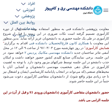
افراد
دانشکده مهندسی برق و کامپیوتر
آموزشی
دانشگاه تهران
پژوهشی
روابط بین الملل
قابل توجه دانشجویان متقاضی کارآموزی در
خدمات
معاونت پژوهشی دانشکده فنی به‌ منظور استفاده بهینه دانشجویان از دوره
کارآموزی تصمیم گرفته است نکات ضروری در این زمینه را قبل از شروع
جذب نیرو
تابستان 96 - ece- دانشکده مهندسی برق و
کارآموزی در طی یک جلسه حضوری به دانشجویان عزیز ارائه نماید. بدین منظور
کامپیوتر
این معاونت با
همکاری کانون فارغ‌التحصیلان دانشکده فنی
اقدام به برگزاری
"
همایش کارآموزی"
در روز چهارشنبه مورخ ۰۳/‏۰۳/‏۹۶ از ساعت ۹ الی ۱۲ در محل
آمفی ‏تئاتر ساختمان جدید
دانشکده مهندسی مکانیک پردیس ۲
خواهد نمود. در
این جلسه، برخی نمایندگان صنایع کلیدی کشور حضور خواهند داشت و امکان
جذب دانشجو در این جلسه توسط شرکت‏های مزبور وجود دارد. با توجه به اهمیت
کارآموزی در شکل‏ دهی شخصیت مهندسی دانشجویان و آشنایی آنان با
محیط‌های صنعتی (که می‌تواند در انتخاب پایان‎‏نامه کارشناسی ایشان و اشتغال نیز
تا حد زیادی مؤثر واقع شود)، از دانشجویان متقاضی کارآموزی دعوت می‌شود
حتماً در این جلسه حاضر شوند
.
حضور دانشجویان متقاضی کارآموزی (دانشجویان ورودی 93 و قبل از آن) در این
جلسه الزامی می باشد.