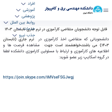
افراد
دانشکده مهندسی برق و کامپیوتر
آموزشی
دانشگاه تهران
پژوهشی
روابط بین الملل
قابل توجه دانشجویان متقاضی کارآموزی در ترم
خدمات
قابل توجه دانشجویان متقاضی کارآموزی در ترم جاری تابستان 1403
جذب نیرو
جاری تابستان 1403 - ece- دانشکده مهندسی برق
دانشجویانی که متقاضی اخذ کارآموزی در
ترم جاری (تابستان
و کامپیوتر
مشاهده فرصت ها و
1403) می باشند،خواهشمند است جهت
اطلاعیه های کارآموزی و ارتباط با مسئولین کاراموزی دانشکده لطفا
در گروه اسکایپ زیر عضو شوید
:
https://join.skype.com/1MVseFSGJwgj