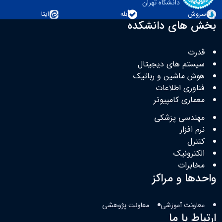
دانشگاه تهران
سروش
بله
ایتا
بخش های دانشکده
قدرت
سیستم های دیجیتال
هوش ماشین و رباتیک
فناوری اطلاعات
معماری کامپیوتر
مهندسی پزشکی
نرم افزار
کنترل
الکترونیک
مخابرات
واحدها و مراکز
معاونت آموزشی
معاونت پژوهشی
ارتباط با ما