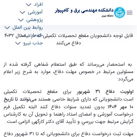
افراد
دانشکده مهندسی برق و کامپیوتر
آموزشی
دانشگاه تهران
پژوهشی
روابط بین الملل
قابل توجه دانشجویان مقطع تحصیلات تکمیلی که
خدمات
قابل توجه دانشجویان مقطع تحصیلات تکمیلی که در نیمسال ۴۰۳۲
جذب نیرو
دفاع می‌کنند
در نیمسال ۴۰۳۲ دفاع می‌کنند - ece- دانشکده
مهندسی برق و کامپیوتر
به استحضار می‌رساند که طبق استعلام شفاهی گرفته شده از
مسئولین مرتبط در خصوص مهلت دفاع، موارد به شرح زیر اعلام
می‌گردد:
اولویت دفاع ۳۱ شهریور
برای مقطع تحصیلات تکمیلی
است.دانشجویانی که دارای شرایط خاصی هستند
می‌توانند تا تاریخ
۱۰ مهر ۱۴۰۴
بدون تمدید سنوات دفاع کنند البته تکمیل فرم
درخواست آموزشی و امضای استاد راهنما و تحویل آن به کارشناس
گرایش مرتبط جهت بررسي و تأیید آقای دکتر کارگهی الزامی است.
مهلت ثبت درخواست دفاع برای دانشجویانی که تا ۳۱ شهریور دفاع