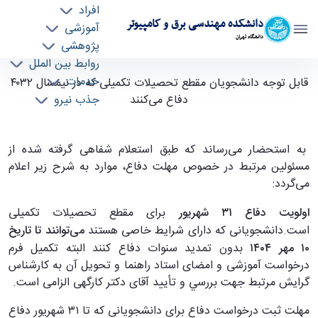
افراد
دانشکده مهندسی برق و کامپیوتر
آموزشی
دانشگاه تهران
پژوهشی
روابط بین الملل
قابل توجه دانشجویان مقطع تحصیلات تکمیلی که
خدمات
قابل توجه دانشجویان مقطع تحصیلات تکمیلی که در نیمسال ۴۰۳۲
جذب نیرو
دفاع می‌کنند
در نیمسال ۴۰۳۲ دفاع می‌کنند - ece- دانشکده
مهندسی برق و کامپیوتر
به استحضار می‌رساند که طبق استعلام شفاهی گرفته شده از
مسئولین مرتبط در خصوص مهلت دفاع، موارد به شرح زیر اعلام
می‌گردد:
اولویت دفاع ۳۱ شهریور
برای مقطع تحصیلات تکمیلی
است.دانشجویانی که دارای شرایط خاصی هستند
می‌توانند تا تاریخ
۱۰ مهر ۱۴۰۴
بدون تمدید سنوات دفاع کنند البته تکمیل فرم
درخواست آموزشی و امضای استاد راهنما و تحویل آن به کارشناس
گرایش مرتبط جهت بررسي و تأیید آقای دکتر کارگهی الزامی است.
مهلت ثبت درخواست دفاع برای دانشجویانی که تا ۳۱ شهریور دفاع