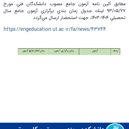
مطابق آئين نامه آزمون جامع مصوب دانشكدگان فني مورخ
۲۷/‏۰۵/‏۹۳ لينك جدول زمان بندي برگزاري آزمون جامع سال
تحصيلي ۱۴۰۴-۱۴۰۳، جهت استحضار ارسال مي‌گردد.
https://engeducation.ut.ac.ir/fa/news/43744