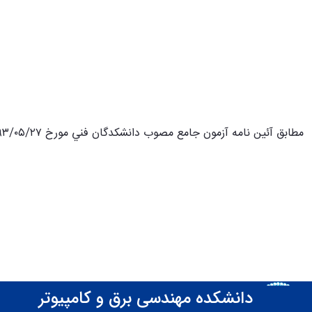
مطابق آئين نامه آزمون جامع مصوب دانشكدگان فني مورخ ۲۷/‏۰۵/‏۹۳ لينك جدول زمان بندي برگزاري آزمون جامع سال تحصيلي ۱۴۰۴-۱۴۰۳، جهت استحضار ارسال مي‌گردد.