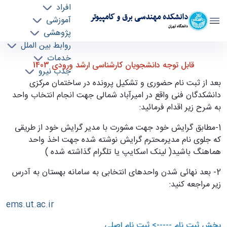
افراد
دانشکده مهندسی برق و کامپیوتر
آموزشی
دانشگاه تهران
پژوهشی
روابط بین الملل
قابل توجه دانشجویان کارشناسی ارشد ورودی 1403
خدمات
قابل توجه دانشجویان کارشناسی ارشد ورودی 1403
جذب نیرو
- ece- دانشکده مهندسی برق و کامپیوتر
بعد از ثبت نام حضوری و تشکیل پرونده در ساختمان مرکزی
دانشکدگان فنی واقع در امیرآباد شمالی جهت انجام انتخاب واحد
به شرح زیر اقدام فرمائید:
1-مطابق گرایش خود جهت مشورت با مدیر گرایش خود از طریقی
که جلوی نام مدیرمحترم گرایش نوشته شده جهت اخذ واحد
هماهنگ باشید( لینک اسکایپ یا تلگرام گذاشته شده )
2- بعد نهائی شدن واحدهای انتخابی به سامانه بهستان به آدرس
زیر مراجعه کنید:
ems.ut.ac.ir
بخش ثبت نام -----> ثبت نام اصلی