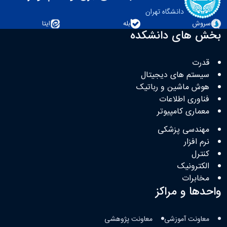
دانشگاه تهران
سروش
بله
ایتا
بخش های دانشکده
قدرت
سیستم های دیجیتال
هوش ماشین و رباتیک
فناوری اطلاعات
معماری کامپیوتر
مهندسی پزشکی
نرم افزار
کنترل
الکترونیک
مخابرات
واحدها و مراکز
معاونت آموزشی
معاونت پژوهشی