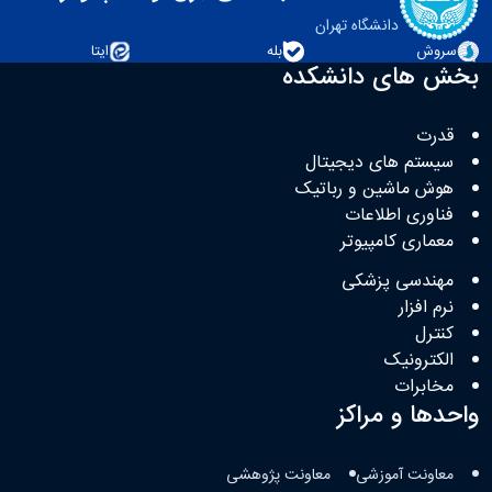
دانشگاه تهران
سروش
بله
ایتا
بخش های دانشکده
قدرت
سیستم های دیجیتال
هوش ماشین و رباتیک
فناوری اطلاعات
معماری کامپیوتر
مهندسی پزشکی
نرم افزار
کنترل
الکترونیک
مخابرات
واحدها و مراکز
معاونت آموزشی
معاونت پژوهشی