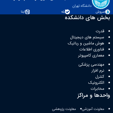
دانشگاه تهران
سروش
بله
ایتا
بخش های دانشکده
قدرت
سیستم های دیجیتال
هوش ماشین و رباتیک
فناوری اطلاعات
معماری کامپیوتر
مهندسی پزشکی
نرم افزار
کنترل
الکترونیک
مخابرات
واحدها و مراکز
معاونت آموزشی
معاونت پژوهشی