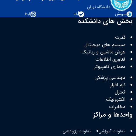
دانشگاه تهران
سروش
بله
ایتا
بخش های دانشکده
قدرت
سیستم های دیجیتال
هوش ماشین و رباتیک
فناوری اطلاعات
معماری کامپیوتر
مهندسی پزشکی
نرم افزار
کنترل
الکترونیک
مخابرات
واحدها و مراکز
معاونت آموزشی
معاونت پژوهشی