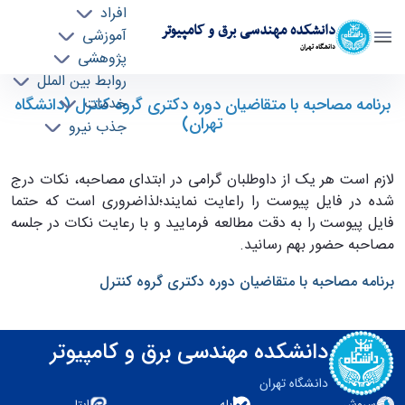
افراد
دانشکده مهندسی برق و کامپیوتر
آموزشی
دانشگاه تهران
پژوهشی
روابط بین الملل
قابل توجه داوطلبان مصاحبه دکترا کنترل"برنامه
برنامه مصاحبه با متقاضیان دوره دکتری گروه کنترل (دانشگاه
خدمات
تهران)
جذب نیرو
مصاحبه با متقاضیان" - ece- دانشکده مهندسی
برق و کامپیوتر
لازم است هر یک از داوطلبان گرامی در ابتدای مصاحبه، نکات درج
شده در فایل پیوست را راعایت نمایند؛لذاضروری است که حتما
فایل پیوست را به دقت مطالعه فرمایید و با رعایت نکات در جلسه
مصاحبه حضور بهم رسانید.
برنامه مصاحبه با متقاضیان دوره دکتری گروه کنترل
دانشکده مهندسی برق و کامپیوتر
دانشگاه تهران
سروش
بله
ایتا