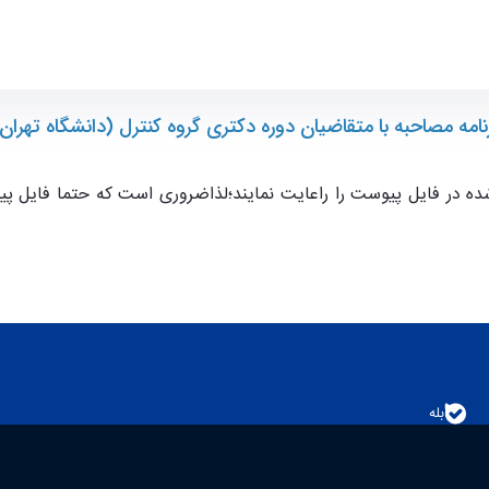
انشکده مهندسی برق و کامپیوتر
نامه مصاحبه با متقاضیان دوره دکتری گروه کنترل (دانشگاه تهران
ده در فایل پیوست را راعایت نمایند؛لذاضروری است که حتما فایل پ
بله