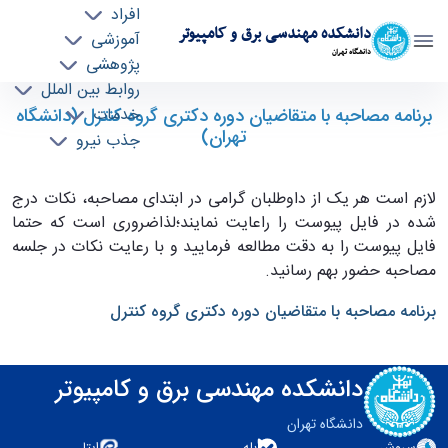
افراد
دانشکده مهندسی برق و کامپیوتر
آموزشی
دانشگاه تهران
پژوهشی
روابط بین الملل
قابل توجه داوطلبان مصاحبه دکترا کنترل"برنامه
برنامه مصاحبه با متقاضیان دوره دکتری گروه کنترل (دانشگاه
خدمات
تهران)
جذب نیرو
مصاحبه با متقاضیان" - ece- دانشکده مهندسی
برق و کامپیوتر
لازم است هر یک از داوطلبان گرامی در ابتدای مصاحبه، نکات درج
شده در فایل پیوست را راعایت نمایند؛لذاضروری است که حتما
فایل پیوست را به دقت مطالعه فرمایید و با رعایت نکات در جلسه
مصاحبه حضور بهم رسانید.
برنامه مصاحبه با متقاضیان دوره دکتری گروه کنترل
دانشکده مهندسی برق و کامپیوتر
دانشگاه تهران
سروش
بله
ایتا