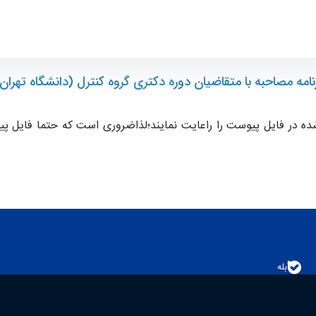
انشکده مهندسی برق و کامپیوتر
نامه مصاحبه با متقاضیان دوره دکتری گروه کنترل (دانشگاه تهران
ده در فایل پیوست را راعایت نمایند؛لذاضروری است که حتما فایل پ
بله