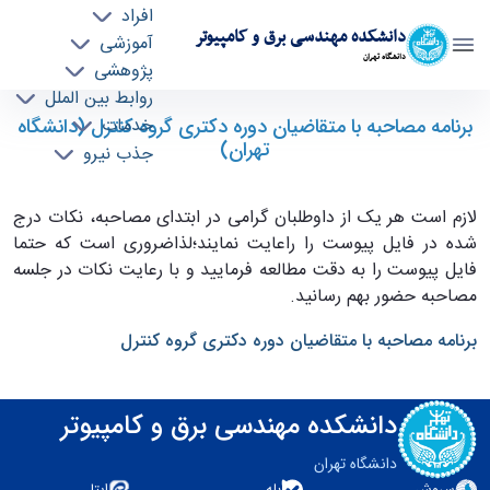
افراد
دانشکده مهندسی برق و کامپیوتر
آموزشی
دانشگاه تهران
پژوهشی
روابط بین الملل
قابل توجه داوطلبان مصاحبه دکترا کنترل"برنامه
برنامه مصاحبه با متقاضیان دوره دکتری گروه کنترل (دانشگاه
خدمات
تهران)
جذب نیرو
مصاحبه با متقاضیان" - ece- دانشکده مهندسی
برق و کامپیوتر
لازم است هر یک از داوطلبان گرامی در ابتدای مصاحبه، نکات درج
شده در فایل پیوست را راعایت نمایند؛لذاضروری است که حتما
فایل پیوست را به دقت مطالعه فرمایید و با رعایت نکات در جلسه
مصاحبه حضور بهم رسانید.
برنامه مصاحبه با متقاضیان دوره دکتری گروه کنترل
دانشکده مهندسی برق و کامپیوتر
دانشگاه تهران
سروش
بله
ایتا