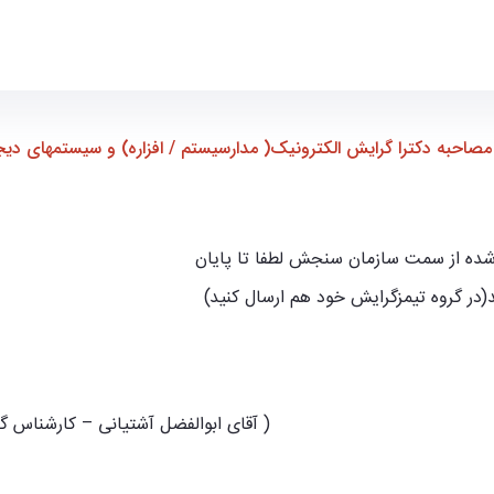
فزاره) و سیستمهای دیجیتال(آخرین مهلت) - ece- دانشکده مهندسی ب
 مصاحبه دکترا گرایش الکترونیک( مدارسیستم / افزاره) و سیستمهای دی
 شده از سمت سازمان سنجش لطفا تا پایان
(در گروه تیمزگرایش خود هم ارسال کنید)
(آقای ابوالفضل آشتیانی – کارشناس گرایش الکترونیک و سیستم های دیجیتال )