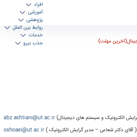
افراد
آموزشی
پژوهشی
روابط بین الملل
رق و کامپیوتر
خدمات
جیتال(آخرین مهلت)
جذب نیرو
abz.ashtiani@ut.ac.ir
( آقای دکتر شعاعی – مدیر گرایش الکترونیک )
oshoaei@ut.ac.ir