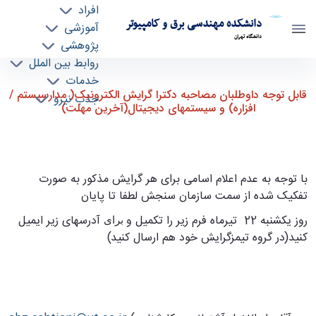
افراد
دانشکده مهندسی برق و کامپیوتر
آموزشی
دانشگاه تهران
پژوهشی
روابط بین الملل
قابل توجه داوطلبان مصاحبه دکترا گرایش
خدمات
قابل توجه داوطلبان مصاحبه دکترا گرایش الکترونیک( مدارسیستم /
جذب نیرو
الکترونیک( مدارسیستم / افزاره) و سیستمهای
افزاره) و سیستمهای دیجیتال(آخرین مهلت)
دیجیتال(آخرین مهلت) - ece- دانشکده مهندسی
برق و کامپیوتر
با توجه به عدم اعلام اسامی برای هر گرایش مذکور به صورت
تفکیک شده از سمت سازمان سنجش لطفا تا پایان
روز یکشنبه 22 تیرماه فرم زیر را تکمیل و
آدرسهای زیر ایمیل
برای
کنید(در گروه تیمزگرایش خود هم ارسال کنید)