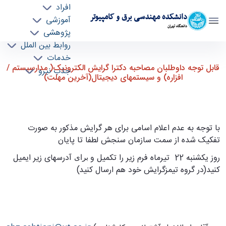
افراد
دانشکده مهندسی برق و کامپیوتر
آموزشی
دانشگاه تهران
پژوهشی
روابط بین الملل
قابل توجه داوطلبان مصاحبه دکترا گرایش
خدمات
قابل توجه داوطلبان مصاحبه دکترا گرایش الکترونیک( مدارسیستم /
جذب نیرو
الکترونیک( مدارسیستم / افزاره) و سیستمهای
افزاره) و سیستمهای دیجیتال(آخرین مهلت)
دیجیتال(آخرین مهلت) - ece- دانشکده مهندسی
برق و کامپیوتر
با توجه به عدم اعلام اسامی برای هر گرایش مذکور به صورت
تفکیک شده از سمت سازمان سنجش لطفا تا پایان
روز یکشنبه 22 تیرماه فرم زیر را تکمیل و
آدرسهای زیر ایمیل
برای
کنید(در گروه تیمزگرایش خود هم ارسال کنید)