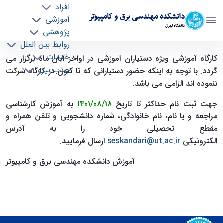
افراد
دانشکده مهندسی برق و کامپیوتر
آموزشی
دانشگاه تهران
پژوهشی
روابط بین الملل
قابل توجه دستیاران آموزشی (ثبت نام کارگاه ویژه
خدمات
کارگاه آموزشی ویژه دستیاران آموزشی در اواخر آبان ماه برگزار می
جذب نیرو
دستیاران آموزشی) - ece- دانشکده مهندسی برق و
گردد. با توجه به اینکه حضور دستیارانی که تا کنون در کارگاه شرکت
کامپیوتر
ننموده اند الزامی می باشد.
جهت ثبت نام حداکثر تا تاریخ
1401/08/18
به آموزش کارشناسی
مراجعه و یا نام، نام خانوادگی، شماره دانشجویی و تلفن همراه و
مقطع تحصیلی خود را به آدرس
الکترونیکی
seskandari@ut.ac.ir
ارسال فرمایید.
آموزش دانشکده مهندسی برق و کامپیوتر