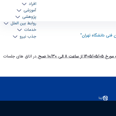
افراد
آموزشی
پژوهشی
روابط بین الملل
قابل توجه متقاضیان مصاحبه بورسيه همراه اول سال 1404 "برنامه زمانبندی مصاحبه بورسيه همراه اول 1404 دانشکده مهندسی برق و کامپیوتر دانشکدگان
خدمات
جذب نیرو
 ساعت 8 الی 10/30 صبح
در اتاق های جلسات
ایتا