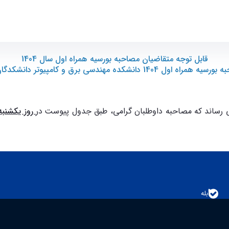
قابل توجه متقاضیان مصاحبه بورسيه همراه اول سال 1404
ه مهندسی برق و کامپیوتر دانشکدگان فنی دانشگاه تهران"
ی رساند که مصاحبه داوطلبان گرامی، طبق جدول پیوست در
روز يكشنبه مورخ 05/‏05/‏1405 از
بله