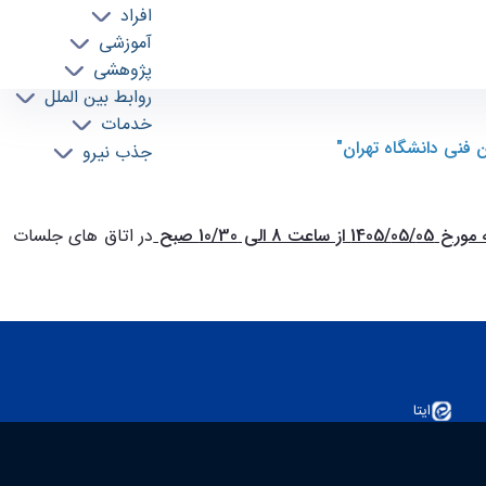
افراد
آموزشی
پژوهشی
روابط بین الملل
قابل توجه متقاضیان مصاحبه بورسيه همراه اول سال 1404 "برنامه زمانبندی مصاحبه بورسيه همراه اول 1404 دانشکده مهندسی برق و کامپیوتر دانشکدگان
خدمات
جذب نیرو
 ساعت 8 الی 10/30 صبح
در اتاق های جلسات
ایتا