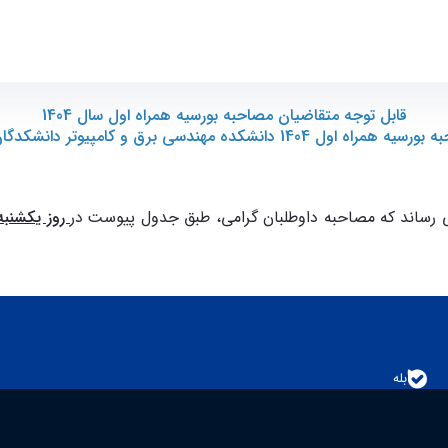
قابل توجه متقاضیان مصاحبه بورسيه همراه اول سال 1404
ه مهندسی برق و کامپیوتر دانشکدگان فنی دانشگاه تهران"
ی رساند که مصاحبه داوطلبان گرامی، طبق جدول پیوست در
روز يكشنبه مورخ 05/‏05/‏1405 از
بله