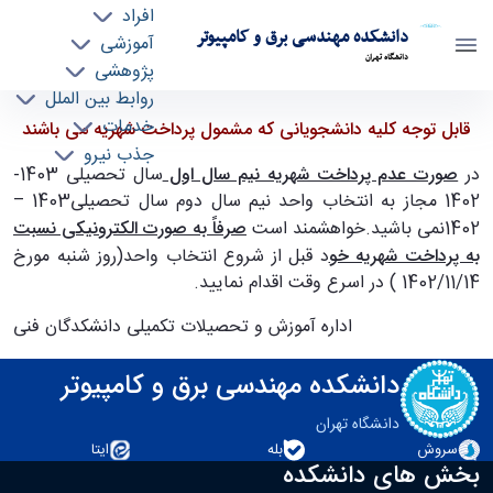
افراد
دانشکده مهندسی برق و کامپیوتر
آموزشی
دانشگاه تهران
پژوهشی
روابط بین الملل
قابل توجه کلیه دانشجویانی که مشمول پرداخت
خدمات
قابل توجه کلیه دانشجویانی که مشمول پرداخت شهریه می باشند
جذب نیرو
شهریه می باشند - ece- دانشکده مهندسی برق و
در
صورت عدم پرداخت شهریه نیم سال اول
سال تحصیلی 1403-
کامپیوتر
1402 مجاز به انتخاب واحد نیم سال دوم سال تحصیلی1403 –
1402نمی باشید.خواهشمند است
صرفاً به صورت الکترونیکی نسبت
به پرداخت شهریه خو
د قبل از شروع انتخاب واحد(روز شنبه مورخ
1402/11/14 ) در اسرع وقت اقدام نمایید.
اداره آموزش و تحصیلات تکمیلی دانشکدگان فنی
دانشکده مهندسی برق و کامپیوتر
دانشگاه تهران
سروش
بله
ایتا
بخش های دانشکده