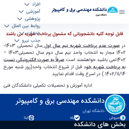
افراد
دانشکده مهندسی برق و کامپیوتر
آموزشی
دانشگاه تهران
پژوهشی
روابط بین الملل
قابل توجه کلیه دانشجویانی که مشمول پرداخت
خدمات
قابل توجه کلیه دانشجویانی که مشمول پرداخت شهریه می باشند
جذب نیرو
شهریه می باشند - ece- دانشکده مهندسی برق و
در
صورت عدم پرداخت شهریه نیم سال اول
سال تحصیلی 1403-
کامپیوتر
1402 مجاز به انتخاب واحد نیم سال دوم سال تحصیلی1403 –
1402نمی باشید.خواهشمند است
صرفاً به صورت الکترونیکی نسبت
به پرداخت شهریه خو
د قبل از شروع انتخاب واحد(روز شنبه مورخ
1402/11/14 ) در اسرع وقت اقدام نمایید.
اداره آموزش و تحصیلات تکمیلی دانشکدگان فنی
دانشکده مهندسی برق و کامپیوتر
دانشگاه تهران
سروش
بله
ایتا
بخش های دانشکده