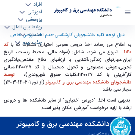
افراد
دانشکده مهندسی برق و کامپیوتر
آموزشی
دانشگاه تهران
پژوهشی
روابط بین الملل
قابل توجه کلیه دانشجویان کارشناسی-عدم اخذ
خدمات
قابل توجه کلیه دانشجویان کارشناسی-عدم اخذ دروس خاص
جذب نیرو
دروس خاص - ece- دانشکده مهندسی برق و
به اطلاع می رساند اخذ دروس عمومی اختیاری مشترک که با
کد
کامپیوتر
1120
شروع می شود،
شامل: (سواد مالی، محیط زیست، تاریخ
ایران،مهارتهای زندگی،آشنایی با ارزشهای دفاع مقدس،یادگیری
تجربی،هوش مصنوعی و تحول دیجیتال با کد 1120037،مبانی
کارآفرینی با کد ۱۱۲۰۰۲۷،کلیات حقوق شهروندی)،
توسط
دانشجویان دانشکده مهندسی برق و کامپیوتر
(از ترم 1-1402-1403)
مجاز نمی باشد
بدیهی است اخذ "دروس اختیاری" از سایر دانشکده ها و دروس
ارشد با ارایه درخواست آموزشی امکان پذیر است.
دانشکده مهندسی برق و کامپیوتر
دانشگاه تهران