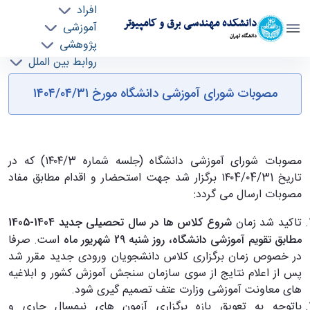
افراد
دانشکده مهندسی برق و کامپیوتر
آموزشی
دانشگاه تهران
پژوهشی
روابط بین الملل
مصوبات جدید شورای آموزشی دانشگاه "مورخ
خدمات
مصوبات شورای آموزشی دانشگاه مورخ ۱۴۰۴/۰۴/۳۱
جذب نیرو
۱۴۰۴/۰۴/۳۱" - ece- دانشکده مهندسی برق و
کامپیوتر
مصوبات شورای آموزشی دانشگاه (جلسه شماره ۱۴۰۴/3) که در
تاریخ ۱۴۰4/۰4/31 برگزار شد جهت استحضار و اقدام مطابق مفاد
مصوبات ارسال می گردد:
تاکید شد زمان
شروع کلاس ها در سال تحصیلی جدید 1404-1405
مطابق تقویم آموزشی دانشگاه، روز شنبه 29 شهریور ماه
است. صرفا
در خصوص زمان برگزاری کلاس دانشجویان ورودی جدید مقرر شد
پس از اعلام نتایج از سوی سازمان سنجش آموزش کشور و ابلاغیه
های معاونت آموزشی وزارت عتف تصمیم گیری شود.
باتوجه به تعویق بازه برگزاری آزمون های نیمسال جاری و