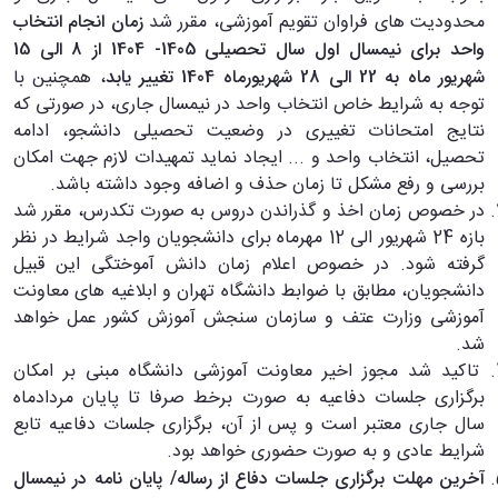
محدودیت های فراوان تقویم آموزشی، مقرر شد
زمان انجام انتخاب
واحد برای نیمسال اول سال تحصیلی 1405- 1404 از 8 الی 15
شهریور ماه به 22 الی 28 شهریورماه 1404 تغییر یابد
، همچنین با
توجه به شرایط خاص انتخاب واحد در نیمسال جاری، در صورتی که
نتایج امتحانات تغییری در وضعیت تحصیلی دانشجو، ادامه
تحصیل، انتخاب واحد و ... ایجاد نماید تمهیدات لازم جهت امکان
بررسی و رفع مشکل تا زمان حذف و اضافه وجود داشته باشد.
در خصوص زمان اخذ و گذراندن دروس به صورت تکدرس، مقرر شد
بازه 24 شهریور الی 12 مهرماه برای دانشجویان واجد شرایط در نظر
گرفته شود. در خصوص اعلام زمان دانش آموختگی این قبیل
دانشجویان، مطابق با ضوابط دانشگاه تهران و ابلاغیه های معاونت
آموزشی وزارت عتف و سازمان سنجش آموزش کشور عمل خواهد
شد.
تاکید شد مجوز اخیر معاونت آموزشی دانشگاه مبنی بر امکان
برگزاری جلسات دفاعیه به صورت برخط صرفا تا پایان مردادماه
سال جاری معتبر است و پس از آن، برگزاری جلسات دفاعیه تابع
شرایط عادی و به صورت حضوری خواهد بود.
آخرین مهلت برگزاری جلسات دفاع از رساله/ پایان نامه در نیمسال