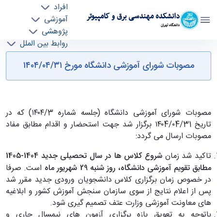
افراد
دانشکده مهندسی برق و کامپیوتر
آموزشی
دانشگاه تهران
پژوهشی
روابط بین الملل
مصوبات جدید شورای آموزشی دانشگاه "مورخ
خدمات
مصوبات شورای آموزشی دانشگاه مورخ ۱۴۰۴/۰۴/۳۱
جذب نیرو
۱۴۰۴/۰۴/۳۱" - ece- دانشکده مهندسی برق و
کامپیوتر
مصوبات شورای آموزشی دانشگاه (جلسه شماره ۱۴۰۴/3) که در
تاریخ ۱۴۰4/۰4/31 برگزار شد جهت استحضار و اقدام مطابق مفاد
مصوبات ارسال می گردد:
تاکید شد زمان
شروع کلاس ها در سال تحصیلی جدید 1404-1405
مطابق تقویم آموزشی دانشگاه، روز شنبه 29 شهریور ماه
است. صرفا
در خصوص زمان برگزاری کلاس دانشجویان ورودی جدید مقرر شد
پس از اعلام نتایج از سوی سازمان سنجش آموزش کشور و ابلاغیه
های معاونت آموزشی وزارت عتف تصمیم گیری شود.
باتوجه به تعویق بازه برگزاری آزمون های نیمسال جاری و