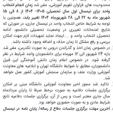
محدودیت های فراوان تقویم آموزشی، مقرر شد
زمان انجام انتخاب
واحد برای نیمسال اول سال تحصیلی 1405- 1404 از 8 الی 15
شهریور ماه به 22 الی 28 شهریورماه 1404 تغییر یابد
، همچنین با
توجه به شرایط خاص انتخاب واحد در نیمسال جاری، در صورتی که
نتایج امتحانات تغییری در وضعیت تحصیلی دانشجو، ادامه
تحصیل، انتخاب واحد و ... ایجاد نماید تمهیدات لازم جهت امکان
بررسی و رفع مشکل تا زمان حذف و اضافه وجود داشته باشد.
در خصوص زمان اخذ و گذراندن دروس به صورت تکدرس، مقرر شد
بازه 24 شهریور الی 12 مهرماه برای دانشجویان واجد شرایط در نظر
گرفته شود. در خصوص اعلام زمان دانش آموختگی این قبیل
دانشجویان، مطابق با ضوابط دانشگاه تهران و ابلاغیه های معاونت
آموزشی وزارت عتف و سازمان سنجش آموزش کشور عمل خواهد
شد.
تاکید شد مجوز اخیر معاونت آموزشی دانشگاه مبنی بر امکان
برگزاری جلسات دفاعیه به صورت برخط صرفا تا پایان مردادماه
سال جاری معتبر است و پس از آن، برگزاری جلسات دفاعیه تابع
شرایط عادی و به صورت حضوری خواهد بود.
آخرین مهلت برگزاری جلسات دفاع از رساله/ پایان نامه در نیمسال