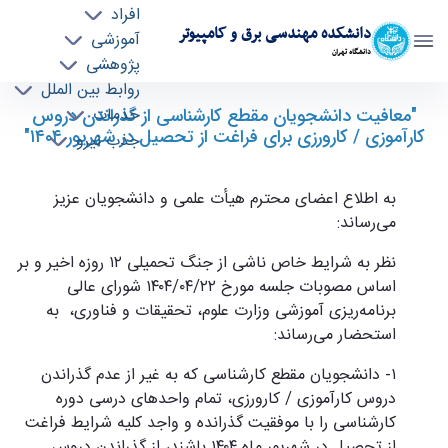
افراد
دانشکده مهندسی برق و کامپیوتر
آموزشی
دانشگاه تهران
پژوهشی
روابط بین الملل
معافیت دانشجویان مقطع کارشناسی ‬از گذراندن
"معافیت دانشجویان مقطع کارشناسی ‬از گذراندن دروس
خدمات
کارآموزی / کارورزی‬ برای فراغت از تحصیل در شهریور ۱۴۰۴"
جذب نیرو
دروس کارآموزی / کارورزی‬ برای فراغت از تحصیل
در شهریور ۱۴۰۴ - ece- دانشکده مهندسی برق و
کامپیوتر
به اطلاع اعضای محترم هیأت علمی و دانشجویان عزیز
می‌رساند:
نظر به شرایط خاص ناشی از جنگ تحمیلی ۱۲ روزه اخیر و بر
اساس مصوبات جلسه مورخ ۱۴۰۴/۰۴/۲۲ شورای عالی
برنامه‌ریزی آموزشی وزارت علوم، تحقیقات و فناوری، ‬ به
استحضار می‌رساند:
۱- دانشجویان مقطع کارشناسی ‬که‬ به غیر از عدم گذراندن
دروس کارآموزی / کارورزی، تمام واحدهای درسی دوره
کارشناسی را با موفقیت گذرانده و‬ واجد‬ کلیه شرایط‬ فراغت
از تحصیل‬ در‬ شهریور‬ ماه‬ ۱۴۰۴‬ باشند، از گذراندن دروس