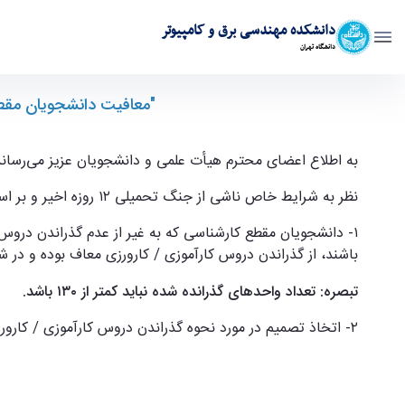
دانشکده مهندسی برق و کامپیوتر
دانشگاه تهران
معافیت دانشجویان مقطع کارشناسی ‬از گذراندن دروس کارآموزی / کارورز‬
"معافیت دانشجویان مقطع‬‬
به اطلاع اعضای محترم هیأت علمی و دانشجویان عزیز می‌رساند
نظر به شرایط خاص ناشی از جنگ تحمیلی ۱۲ روزه اخیر و بر اساس مصوبات جلسه مورخ ۱۴۰۴/۰۴/۲۲ شورای عالی برنامه‌ریزی آموزشی وزارت علوم، تحقیقات و فناوری، ‬ به استحضار می‌رساند:
باشند، از گذراندن دروس کارآموزی / کارورزی معاف بوده و در ش
تبصره: تعداد واحدهای گذرانده شده نباید کمتر از ۱۳۰ باشد.
۲- اتخاذ تصمیم در مورد نحوه گذراندن دروس کارآموزی / کارورزی و فراغت از تحصیل دانشجویانی که در نیمسال اول ۱۴۰۵-۱۴۰۴ دانش‌آموخته خواهند داشت، متعاقباً اعلام خواهد گردید.