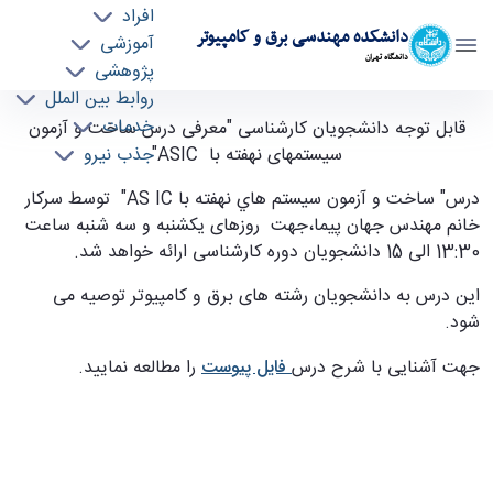
افراد
دانشکده مهندسی برق و کامپیوتر
آموزشی
دانشگاه تهران
پژوهشی
روابط بین الملل
معرفی درس ساخت و آزمون سیستمهای نهفته با
خدمات
قابل توجه دانشجویان کارشناسی "معرفی درس ساخت و آزمون
جذب نیرو
ASIC - ece- دانشکده مهندسی برق و کامپیوتر
سیستمهای نهفته با ASIC"
درس" ساخت و آزمون سيستم هاي نهفته با AS IC" توسط سرکار
خانم مهندس جهان پیما،جهت روزهای یکشنبه و سه شنبه ساعت
13:30 الی 15 دانشجویان دوره کارشناسی ارائه خواهد شد.
این درس به دانشجویان رشته های برق و کامپیوتر توصیه می
شود.
جهت آشنایی با شرح درس
فایل پیوست
را مطالعه نمایید.