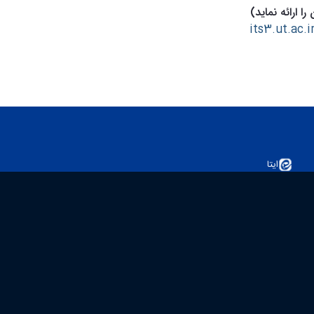
ارائه نماید)
its3.ut.ac.i
ایتا