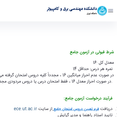
دانشکده مهندسی برق و کامپیوتر
دانشگاه تهران
نکاتی در خصوص آزمون جامع - ece- دانشکده مهندسی برق و کامپیوتر
شرط قبولی در آزمون جامع
معدل کل :16
نمره هر درس: حداقل 14
در صورت عدم احراز میانگین 16 ، مجدداً کلیه دروس امتحان گرفته می
.
در صورت احراز معدل 16 ، فقط امتحان درس یا دروس مردودی مجدداً گرفته می
فرآیند درخواست آزمون جامع:
دریافت
از سایت
ece.ut.ac.ir
فرم تعیین دروس امتحان جامع
تایید استاد راهنما و مدیر گرایش