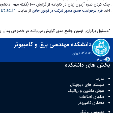
چک کردن نمره آزمون زبان در کارنامه از گزارش 100
(نکته مهم: دانشجو
اخذ
از سایت
.ut.ac.ir
فرم درخواست صدور مجوز شرکت در آزمون جامع
"مسئول برگزاری آزمون جامع مدیر گرایش می
باشد در خصوص زمان برگ
دانشکده مهندسی برق و کامپیوتر
دانشگاه تهران
سروش
بخش های دانشکده
قدرت
سیستم های دیجیتال
هوش ماشین و رباتیک
فناوری اطلاعات
معماری کامپیوتر
مهندسی پزشکی