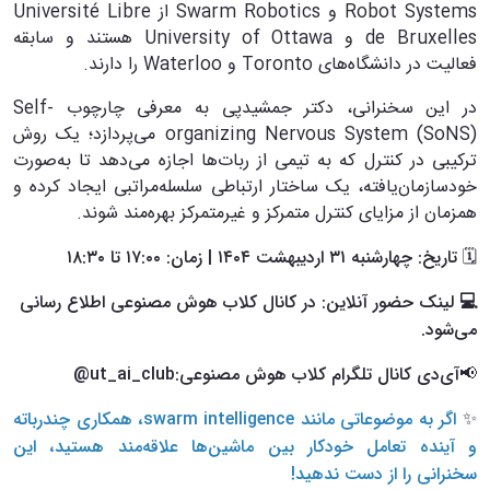
Robot Systems و Swarm Robotics از Université Libre
de Bruxelles و University of Ottawa هستند و سابقه
فعالیت در دانشگاه‌های Toronto و Waterloo را دارند.
در این سخنرانی، دکتر جمشیدپی به معرفی چارچوب Self-
organizing Nervous System (SoNS) می‌پردازد؛ یک روش
ترکیبی در کنترل که به تیمی از ربات‌ها اجازه می‌دهد تا به‌صورت
خودسازمان‌یافته، یک ساختار ارتباطی سلسله‌مراتبی ایجاد کرده و
همزمان از مزایای کنترل متمرکز و غیرمتمرکز بهره‌مند شوند.
🗓
تاریخ: چهارشنبه ۳۱ اردیبهشت ۱۴۰۴ | زمان: ۱۷:۰۰ تا ۱۸:۳۰
💻 لینک حضور آنلاین: در کانال کلاب هوش مصنوعی اطلاع رسانی
می‌شود.
📢
آی‌دی کانال تلگرام کلاب هوش مصنوعی:ut_ai_club@
✨
اگر به موضوعاتی مانند swarm intelligence، همکاری چندرباته
و آینده تعامل خودکار بین ماشین‌ها علاقه‌مند هستید، این
سخنرانی را از دست ندهید!