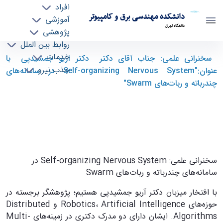
افراد
دانشکده مهندسی برق و کامپیوتر
آموزشی
دانشگاه تهران
پژوهشی
روابط بین الملل
​ سخنرانی علمی: جناب آقای دکتر دکتر آریو
خدمات
​ سخنرانی علمی: جناب آقای دکتر دکتر آریو جمشیدپی با
جذب نیرو
جمشیدپی با عنوان:"Self-organizing Nervous
عنوان:"Self-organizing Nervous System در سامانه‌های
System در سامانه‌های چندرباته و ربات‌های
چندرباته و ربات‌های Swarm"
Swarm" - ece- دانشکده مهندسی برق و کامپیوتر
سخنرانی علمی: Self-organizing Nervous System در
سامانه‌های چندرباته و ربات‌های Swarm
با افتخار میزبان دکتر آریو جمشیدپی هستیم؛ پژوهشگر برجسته در
حوزه‌های Robotics، Artificial Intelligence و Distributed
Algorithms. ایشان دارای دو مدرک دکتری در زمینه‌های Multi-