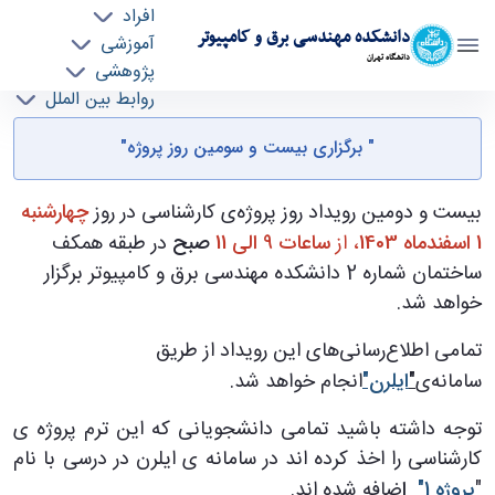
افراد
دانشکده مهندسی برق و کامپیوتر
آموزشی
دانشگاه تهران
پژوهشی
روابط بین الملل
"اطلاعیه برگزاری بیست و سومین روز پروژه" - ece-
خدمات
" برگزاری بیست و سومین روز پروژه"
جذب نیرو
دانشکده مهندسی برق و کامپیوتر
بیست و دومین رویداد روز پروژه‌ی کارشناسی در روز
چهارشنبه
1 اسفندماه 1403
، از
ساعات 9 الی 11
صبح
در طبقه همکف
ساختمان شماره 2 دانشکده مهندسی برق و کامپیوتر برگزار
خواهد شد.
تمامی اطلاع‌رسانی‌های این رویداد از طریق
سامانه‌ی
"
ایلرن"
انجام خواهد شد.
توجه داشته باشید تمامی دانشجویانی که این ترم پروژه ی
کارشناسی را اخذ کرده اند در سامانه ی ایلرن در درسی با نام
"
پروژه 1"
ا
ضافه شده اند.