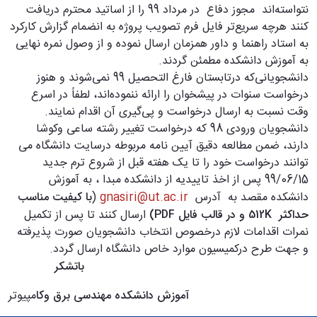
نتواسته‌اند مجوز دفاع در مرداد 99 را از اساتید محترم دریافت
کنند هرچه سریع‌تر فایل فرم تصویب پروژه به انضمام گزارش کارکرد
به استاد راهنما و داور همزمان ارسال نموده و از وصول نمره نهایی
به آموزش دانشکده مطمئن گردند.
دانشجویانی‌که درتابستان فارغ التحصیل 99 نمی‌شوند و هنوز
درخواست سنوات در پیشخوان را ارائه ننموده‌اند، لطفاً در اسرع
وقت نسبت به ارسال درخواست و پی‌گیری آن اقدام نمایند.
دانشجویان ورودی 98 که درخواست تغییر رشته ساعی وکوشا
دارند، ضمن مطالعه دقیق آیین نامه مربوطه درسایت دانشگاه می
توانند درخواست خود را تا یک هفته قبل از شروع ترم جدید
99/06/15 پس از اخذ تاییدیه از دانشکده مبدا ، به آموزش
دانشکده مقصد به آدرس
gnasiri@ut.ac.ir
(
با کیفیت مناسب
حداکثر
512K
و در قالب فایل
PDF
)
ارسال کنند تا پس از تکمیل
نمرات اقدامات لازم درخصوص انتخاب دانشجویان صورت پذیرفته
و جهت طرح درکمیسیون موارد خاص دانشگاه ارسال گردد.
باتشکر
آموزش دانشکده مهندسی برق وکا
مپیوتر