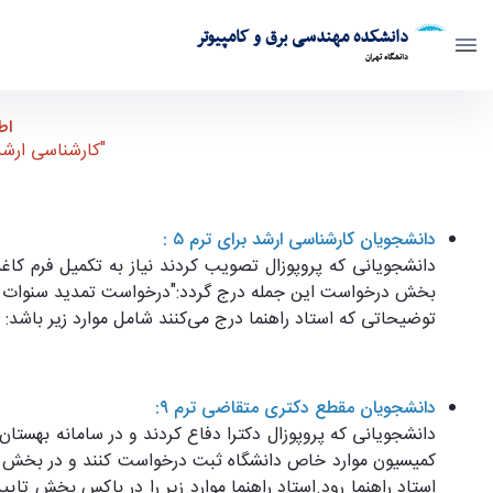
دانشکده مهندسی برق و کامپیوتر
دانشگاه تهران
"اطلاعیه مهم در خصوص تمدید سنوات دانشجویان مقطع تحصیلات تکمیلی" - 
اط
"کارشناسی ارشد متقاضی ترم ۵،دکتری متق
دانشجویان کارشناسی ارشد برای ترم ۵ :
بخش درخواست این جمله درج گردد:"درخواست تمدید سنوات نیمسال ۵"سپس تایید و ارسال کنند تا گردش کار پوشه بعد تایید کارشناس سمت ا
توضیحاتی که استاد راهنما درج می‌کنند شامل موارد زیر باشد:
دانشجویان مقطع دکتری متقاضی ترم ۹:
استاد راهنما رود.استاد راهنما موارد زیر را در باکس بخش ت