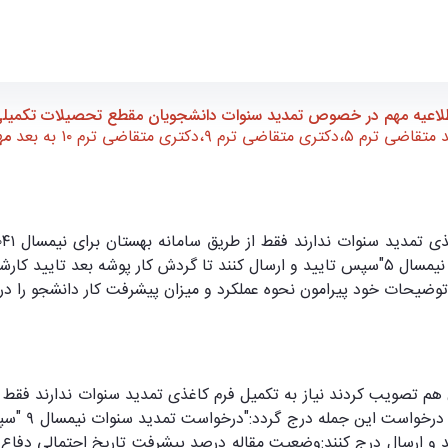
ece- دانشکده مهندسی برق و کامپیوتر
لاعیه مهم در خصوص تمدید سنوات دانشجویان مقطع تحصیلات تکمیل
اضی ترم ۹،دکتری متقاضی ترم ۱۰ به بعد
مهلت
ستاد راهنما رود.
 توضيحات خود پيرامون نحوه عملكرد و ميزان پيشرفت كار دانشجو را در
کمیسیون مو
ایید و ارسال درج کنند:وضعیت مقاله درصد پيشرفت تاریخ احتمالی دفا