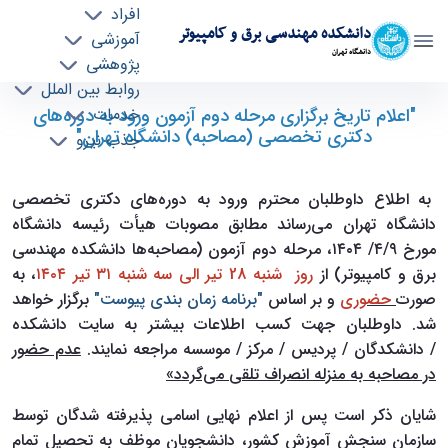
افراد
دانشکده مهندسی برق و کامپیوتر
آموزشی
دانشگاه تهران
پژوهشی
روابط بین الملل
"اعلام تاریخ برگزاری مرحله دوم آزمون ورود به
"اعلام تاریخ برگزاری مرحله دوم آزمون ورود به دوره‌های
خدمات
دکتری تخصصی (مصاحبه) دانشگاه تهران"
جذب نیرو
دوره‌های دکتری تخصصی (مصاحبه) دانشگاه
تهران" - ece- دانشکده مهندسی برق و کامپیوتر
به اطلاع داوطلبان محترم ورود به دوره‌های دکتری تخصصی
دانشگاه تهران می‌رساند مطابق مصوبات هیأت رئیسه دانشگاه
مورخ ۴/۹/ ۱۴۰۴، مرحله دوم آزمون (مصاحبه‌ها دانشکده مهندسی
برق و کامپیوتر) از
رو
ز شنبه 28 تیر الی سه شنبه ۳۱ تیر ۱۴۰۴
، به
صورت
حضوری
و بر اساس
"برنامه زمان بندی پیوست"
برگزار خواهد
شد. داوطلبان جهت کسب اطلاعات بیشتر به سایت دانشکده
/ ‏دانشکدگان‬ / ‏پردیس‬ / ‏مرکز‬ / ‏موسسه‬ مراجعه نمایند
.
عدم حضور
در مصاحبه به منزله انصراف تلقی
می‌گردد»
شایان ذکر است پس از اعلام نهایی اسامی پذیرفته شدگان توسط
سازمان سنجش آموزش کشور، دانشجویان موظف به تحصیل تمام