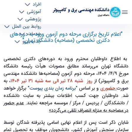
افراد
دانشکده مهندسی برق و کامپیوتر
آموزشی
دانشگاه تهران
پژوهشی
روابط بین الملل
"اعلام تاریخ برگزاری مرحله دوم آزمون ورود به
"اعلام تاریخ برگزاری مرحله دوم آزمون ورود به دوره‌های
خدمات
دکتری تخصصی (مصاحبه) دانشگاه تهران"
جذب نیرو
دوره‌های دکتری تخصصی (مصاحبه) دانشگاه
تهران" - ece- دانشکده مهندسی برق و کامپیوتر
به اطلاع داوطلبان محترم ورود به دوره‌های دکتری تخصصی
دانشگاه تهران می‌رساند مطابق مصوبات هیأت رئیسه دانشگاه
مورخ ۴/۹/ ۱۴۰۴، مرحله دوم آزمون (مصاحبه‌ها دانشکده مهندسی
برق و کامپیوتر) از
رو
ز شنبه 28 تیر الی سه شنبه ۳۱ تیر ۱۴۰۴
، به
صورت
حضوری
و بر اساس
"برنامه زمان بندی پیوست"
برگزار خواهد
شد. داوطلبان جهت کسب اطلاعات بیشتر به سایت دانشکده
/ ‏دانشکدگان‬ / ‏پردیس‬ / ‏مرکز‬ / ‏موسسه‬ مراجعه نمایند
.
عدم حضور
در مصاحبه به منزله انصراف تلقی
می‌گردد»
شایان ذکر است پس از اعلام نهایی اسامی پذیرفته شدگان توسط
سازمان سنجش آموزش کشور، دانشجویان موظف به تحصیل تمام