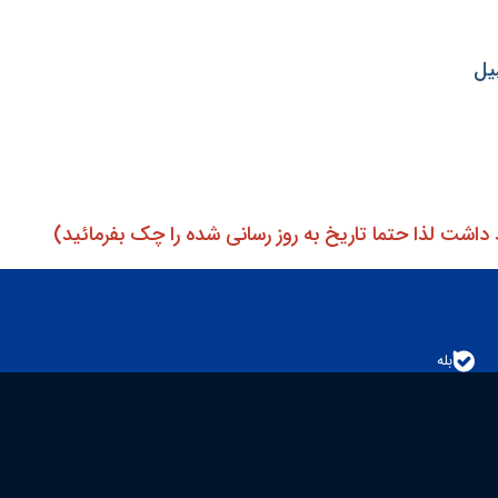
یل
داشت لذا حتما تاریخ به روز رسانی شده را چک بفرمائید)
بله