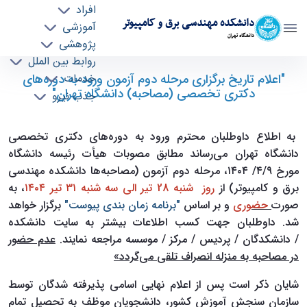
افراد
دانشکده مهندسی برق و کامپیوتر
آموزشی
دانشگاه تهران
پژوهشی
روابط بین الملل
"اعلام تاریخ برگزاری مرحله دوم آزمون ورود به
"اعلام تاریخ برگزاری مرحله دوم آزمون ورود به دوره‌های
خدمات
دکتری تخصصی (مصاحبه) دانشگاه تهران"
جذب نیرو
دوره‌های دکتری تخصصی (مصاحبه) دانشگاه
تهران" - ece- دانشکده مهندسی برق و کامپیوتر
به اطلاع داوطلبان محترم ورود به دوره‌های دکتری تخصصی
دانشگاه تهران می‌رساند مطابق مصوبات هیأت رئیسه دانشگاه
مورخ ۴/۹/ ۱۴۰۴، مرحله دوم آزمون (مصاحبه‌ها دانشکده مهندسی
برق و کامپیوتر) از
رو
ز شنبه 28 تیر الی سه شنبه ۳۱ تیر ۱۴۰۴
، به
صورت
حضوری
و بر اساس
"برنامه زمان بندی پیوست"
برگزار خواهد
شد. داوطلبان جهت کسب اطلاعات بیشتر به سایت دانشکده
/ ‏دانشکدگان‬ / ‏پردیس‬ / ‏مرکز‬ / ‏موسسه‬ مراجعه نمایند
.
عدم حضور
در مصاحبه به منزله انصراف تلقی
می‌گردد»
شایان ذکر است پس از اعلام نهایی اسامی پذیرفته شدگان توسط
سازمان سنجش آموزش کشور، دانشجویان موظف به تحصیل تمام