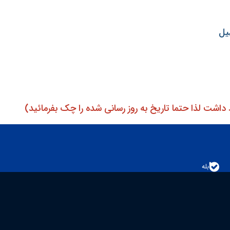
یل
داشت لذا حتما تاریخ به روز رسانی شده را چک بفرمائید)
بله