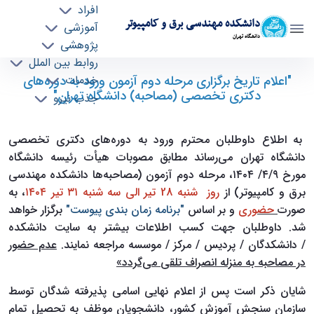
افراد
دانشکده مهندسی برق و کامپیوتر
آموزشی
دانشگاه تهران
پژوهشی
روابط بین الملل
"اعلام تاریخ برگزاری مرحله دوم آزمون ورود به
"اعلام تاریخ برگزاری مرحله دوم آزمون ورود به دوره‌های
خدمات
دکتری تخصصی (مصاحبه) دانشگاه تهران"
جذب نیرو
دوره‌های دکتری تخصصی (مصاحبه) دانشگاه
تهران" - ece- دانشکده مهندسی برق و کامپیوتر
به اطلاع داوطلبان محترم ورود به دوره‌های دکتری تخصصی
دانشگاه تهران می‌رساند مطابق مصوبات هیأت رئیسه دانشگاه
مورخ ۴/۹/ ۱۴۰۴، مرحله دوم آزمون (مصاحبه‌ها دانشکده مهندسی
برق و کامپیوتر) از
رو
ز شنبه 28 تیر الی سه شنبه ۳۱ تیر ۱۴۰۴
، به
صورت
حضوری
و بر اساس
"برنامه زمان بندی پیوست"
برگزار خواهد
شد. داوطلبان جهت کسب اطلاعات بیشتر به سایت دانشکده
/ ‏دانشکدگان‬ / ‏پردیس‬ / ‏مرکز‬ / ‏موسسه‬ مراجعه نمایند
.
عدم حضور
در مصاحبه به منزله انصراف تلقی
می‌گردد»
شایان ذکر است پس از اعلام نهایی اسامی پذیرفته شدگان توسط
سازمان سنجش آموزش کشور، دانشجویان موظف به تحصیل تمام