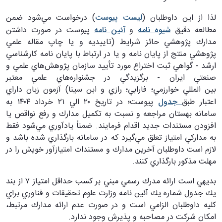
لذا از اين داوطلبان (
ليست پيوست
) درخواست مي‌شود ضمن
مطالعه دقيق
شيوه نامه
و
آئين نامه
پيوست در صورت داشتن
مدارك پژوهشي حائز شرايط (تاييديه و يا چاپ مقاله علمي
پژوهشي منتج از پايان نامه و يا در ارتباط با پايان نامه كارشناسي
ارشد - گواهي ثبت اختراع مورد تأييد سازمان پژوهش‌هاي علمي و
صنعتي ايران - برگزيدگي در جشنواره‌هاي علمي معتبر
بين المللي خوارزمي؛ فارابي؛ رازي و ابن سينا) آزمون زبان داراي
اعتبار طبق
جدول
پيوست؛ در تاريخ ۲۰ الي ۲۱ خرداد ۱۴۰۴ به
سامانه بهستان مراجعه و نسبت به تكميل مدارك و رفع نواقص يا
افزودن مستندات جديد اقدام فرمايند. ضمناً يادآوري مي‌شود فقط
به مداركي امتياز تعلق مي‌گيرد كه در سامانه بارگذاري شده باشد و
لازم است داوطلبان آخرين مدارك و مستندات امتيازآور خويش را در
مهلت مذكور بارگذاري كنند.
‌‌‌‌‌‌‌بديهي است ارائه مدرك رسمي مبني بر كسب حداقل امتياز ۷ از بند
يك جدول شماره يك آئين نامه وزارت علوم تحقيقات و فناوري براي
كليه داوطلبان الزامي است و در صورت عدم ارائه مدارك مرتبط،
امكان شركت در مصاحبه و پذيرش وجود ندارد.