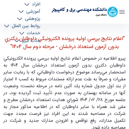
افراد
دانشکده مهندسی برق و کامپیوتر
آموزشی
دانشگاه تهران
پژوهشی
روابط بین الملل
"اعلام نتايج بررسي اوليه پرونده الكترونيكي
خدمات
"اعلام نتايج بررسي اوليه پرونده الكترونيكي داوطلبان دكتري
جذب نیرو
داوطلبان دكتري بدون آزمون استعداد درخشان -
بدون آزمون استعداد درخشان - مرحله دوم سال 1404"
مرحله دوم سال 1404" - ece- دانشکده مهندسی
برق و کامپیوتر
پيرو اطلاعيه در خصوص اعلام نتايج اوليه بررسي پرونده الكترونيكي
داوطلبان دكتري بدون آزمون استعداد درخشان سال ۱۴۰۴ به
استحضار مي‌رساند موضوع درخواست داوطلباني كه با رعايت ساير
مقررات و صرفاً به علت عدم ارائه مستندات مربوط به كسب ۷ امتياز
از بند اول جدول شماره يك آئين نامه در مرحله نخست؛ وضعيت
آنها در سامانه بهستان به صورت عدم تأييد ثبت گرديده بود، در
جلسه مورخ ۲۸/ ۰۲/ ۱۴۰۴ شوراي هدايت استعداد درخشان مطرح و
مقرر شد همراه با ساير داوطلبان كه در اطلاعيه مذكور مجاز به
شركت در مصاحبه شدند به اين افراد نيز فرصت مجدد جهت
تكميل مدارك، رفع نواقص و افزودن مدارك جديد و شركت در
مصاحبه داده شود.