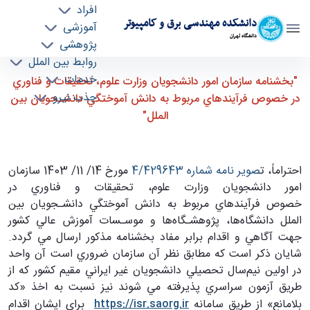
افراد
دانشکده مهندسی برق و کامپیوتر
آموزشی
دانشگاه تهران
پژوهشی
روابط بین الملل
"بخشنامه سازمان امور دانشجويان وزارت علوم،
خدمات
"بخشنامه سازمان امور دانشجويان وزارت علوم، تحقيقات و فناوري
جذب نیرو
تحقيقات و فناوري در خصوص فرآيندهاي مربوط به
در خصوص فرآيندهاي مربوط به دانش آموختگي دانشـجويان بين
دانش آموختگي دانشـجويان بين الملل" - ece-
الملل"
دانشکده مهندسی برق و کامپیوتر
احتراماً، ت
صوير نامه شماره 4/429643
مورخ 14/ 11/ 1403 سازمان
امور دانشجويان وزارت علوم، تحقيقات و فناوري در
خصوص فرآيندهاي مربوط به دانش آموختگي دانشـجويان بين
الملل دانشگاه‌ها، پژوهشـگاه‌ها و موسـسات آموزش عالي كشور
جهت آگاهي و اقدام برابر مفاد بخشنامه مذكور ارسال مي گردد.
شايان ذكر است كه مطابق نظر آن سازمان ضروري است آن واحد
در اولين نيم‌سال تحصيلي دانشجويان غير ايراني مقيم كشور كه از
طريق آزمون سراسري پذيرفته مي شوند نيز نسبت به اخذ «كد
بلامانع» از طريق سامانه
https://isr.saorg.ir
براي ايشان اقدام