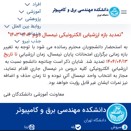
افراد
دانشکده مهندسی برق و کامپیوتر
آموزشی
دانشگاه تهران
پژوهشی
روابط بین الملل
"تمدید بازه ارزشیابی الکترونیکی نیمسال دوم
خدمات
"تمدید بازه ارزشیابی الکترونیکی نیمسال دوم ۱۴۰۴-۱۴۰۳"
جذب نیرو
۱۴۰۴-۱۴۰۳" - ece- دانشکده مهندسی برق و
به استحضار دانشجویان محترم رسانده می شود با توجه به تغییر
کامپیوتر
بازه زمانی برگزاری امتحانات پایان نیمسال، زمان ارزشيابي
تا تاريخ
۱۴۰۴/۰۴/۱۳
تمدید شد. شایان ذکر است چنانچه دانشجو نسبت به
ارزشيابي الکترونیکی کلیه دروس در نيمسال جاري اقدام ننمايد،
مجاز به انتخاب واحد نیمسال آتي نبوده و تا زمان حذف و اضافه
نيز نمرات ايشان غير قابل رؤيت خواهد بود.
معاونت آموزشی دانشکدگان فنی
دانشکده مهندسی برق و کامپیوتر
دانشگاه تهران
سروش
بله
ایتا