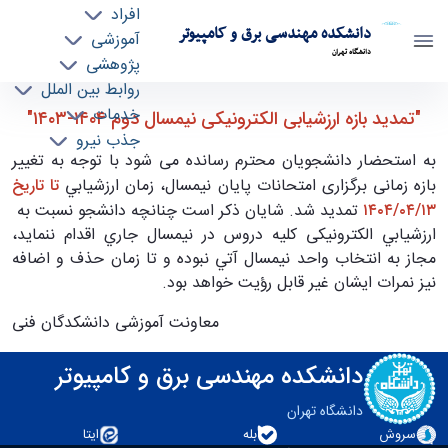
افراد
دانشکده مهندسی برق و کامپیوتر
آموزشی
دانشگاه تهران
پژوهشی
روابط بین الملل
"تمدید بازه ارزشیابی الکترونیکی نیمسال دوم
خدمات
"تمدید بازه ارزشیابی الکترونیکی نیمسال دوم ۱۴۰۴-۱۴۰۳"
جذب نیرو
۱۴۰۴-۱۴۰۳" - ece- دانشکده مهندسی برق و
به استحضار دانشجویان محترم رسانده می شود با توجه به تغییر
کامپیوتر
بازه زمانی برگزاری امتحانات پایان نیمسال، زمان ارزشيابي
تا تاريخ
۱۴۰۴/۰۴/۱۳
تمدید شد. شایان ذکر است چنانچه دانشجو نسبت به
ارزشيابي الکترونیکی کلیه دروس در نيمسال جاري اقدام ننمايد،
مجاز به انتخاب واحد نیمسال آتي نبوده و تا زمان حذف و اضافه
نيز نمرات ايشان غير قابل رؤيت خواهد بود.
معاونت آموزشی دانشکدگان فنی
دانشکده مهندسی برق و کامپیوتر
دانشگاه تهران
سروش
بله
ایتا